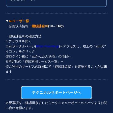
▼
auユーザー様
・必要決済情報：
継続課金ID
(10～11桁)
・継続課金IDの確認方法
①ブラウザを開く
②auポータルページ(
https://auone.jp
)へアクセスし、右上の「auIDア
イコン」をクリック
③ログイン後に「auかんたん決済」の項目へ
④MENUの「継続利用サービス一覧」へ
⑤ご利用のサービスの詳細にて「継続課金ID」を確認することが出来
ます
テクニカルサポートページヘ
必要事項をご確認頂きましたらテクニカルサポートのページよりお問
い合わせ願います。